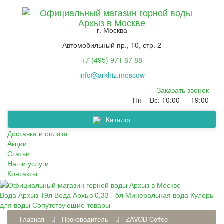
г. Москва
Автомобильный пр., 10, стр. 2
+7 (495) 971 87 88
info@arkhiz.moscow
Заказать звонок
Пн – Вс: 10:00 — 19:00
Каталог
Сопутствующие товары
Вода Архыз 0,33 - 5л
Минеральная вода
Кулеры для воды
Вода Архыз 19л
Доставка и оплата
Акции
Статьи
Наши услуги
Контакты
Вода Архыз 19л
Вода Архыз 0,33 - 5л
Минеральная вода
Кулеры
для воды
Сопутствующие товары
Главная
Производитель
ZAVOD Coffee