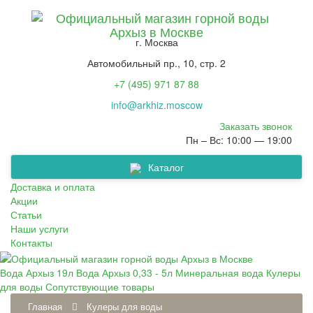
г. Москва
Автомобильный пр., 10, стр. 2
+7 (495) 971 87 88
info@arkhiz.moscow
Заказать звонок
Пн – Вс: 10:00 — 19:00
Каталог
Сопутствующие товары
Вода Архыз 0,33 - 5л
Минеральная вода
Кулеры для воды
Вода Архыз 19л
Доставка и оплата
Акции
Статьи
Наши услуги
Контакты
Вода Архыз 19л
Вода Архыз 0,33 - 5л
Минеральная вода
Кулеры
для воды
Сопутствующие товары
Главная
Кулеры для воды