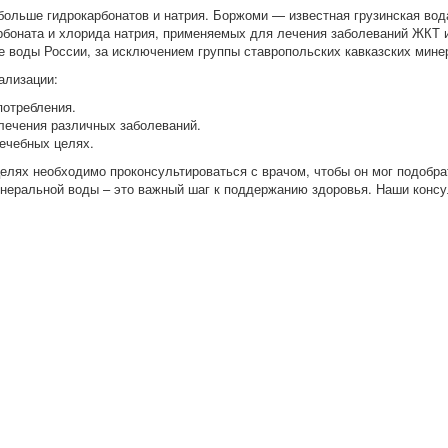
х больше гидрокарбонатов и натрия. Боржоми — известная грузинская в
боната и хлорида натрия, применяемых для лечения заболеваний ЖКТ 
 воды России, за исключением группы ставропольских кавказских мине
ализации:
потребления.
 лечения различных заболеваний.
лечебных целях.
елях необходимо проконсультироваться с врачом, чтобы он мог подобр
инеральной воды – это важный шаг к поддержанию здоровья. Наши консу