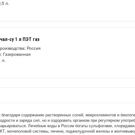
,5 л.
чал-су 1 л ПЭТ газ
роизводства: Россия
: Газированная
 л.
благодаря содержанию растворенных солей, микроэлементов и биологич
дрости и заряда сил, но и оздоровить организм при регулярном употреб
варьироваться. Лечебные воды в России богаты сульфатами, хлоридами
ЖКТ, мочеполовой системы, печени, поджелудочной железы и желчевыво