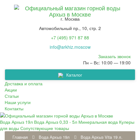
г. Москва
Автомобильный пр., 10, стр. 2
+7 (495) 971 87 88
info@arkhiz.moscow
Заказать звонок
Пн – Вс: 10:00 — 19:00
Каталог
Сопутствующие товары
Вода Архыз 0,33 - 5л
Минеральная вода
Кулеры для воды
Вода Архыз 19л
Доставка и оплата
Акции
Статьи
Наши услуги
Контакты
Вода Архыз 19л
Вода Архыз 0,33 - 5л
Минеральная вода
Кулеры
для воды
Сопутствующие товары
Главная
Вода Архыз 19л
Вода Архыз Vita 19 л.