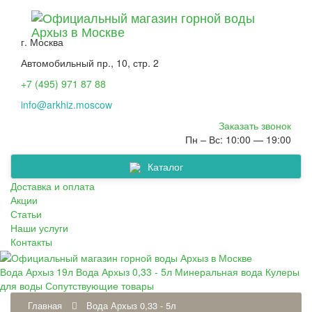
г. Москва
Автомобильный пр., 10, стр. 2
+7 (495) 971 87 88
info@arkhiz.moscow
Заказать звонок
Пн – Вс: 10:00 — 19:00
Каталог
Сопутствующие товары
Вода Архыз 0,33 - 5л
Минеральная вода
Кулеры для воды
Вода Архыз 19л
Доставка и оплата
Акции
Статьи
Наши услуги
Контакты
Вода Архыз 19л
Вода Архыз 0,33 - 5л
Минеральная вода
Кулеры
для воды
Сопутствующие товары
Главная
Вода Архыз 0,33 - 5л